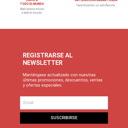
ENVÍO A
SATISFACCIÓN GARANTIZADA
TODO EL MUNDO
Garantizamos su satisfacción.
Realizamos envíos
a todo el mundo.
REGISTRARSE AL
NEWSLETTER
Manténgase actualizado con nuestras
últimas promociones, descuentos, ventas
y ofertas especiales.
Email
SUSCRIBIRSE