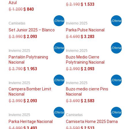
era:
es:
era:
es:
Azul
$
2.190
$
1.533
$ 1.200.
$ 840.
$ 2.190.
$ 1.533.
$
1.200
$
840
El
El
El
El
¡Oferta!
¡Oferta!
Camisetas
Invierno 2025
precio
precio
precio
precio
original
actual
original
actual
Set Junior 2025 – Blanco
Parka Pulse Nacional
era:
es:
era:
es:
$
2.990
$
2.093
$
4.690
$
3.283
$ 2.990.
$ 2.093.
$ 4.690.
$ 3.283.
El
El
El
El
¡Oferta!
¡Oferta!
Invierno 2025
Invierno 2025
precio
precio
precio
precio
original
actual
original
actual
Pantalón Polytraining
Buzo Medio Cierre
era:
es:
era:
es:
Nacional
Polytraining Nacional
$ 2.790.
$ 1.953.
$ 2.990.
$ 2.093.
$
2.790
$
1.953
$
2.990
$
2.093
El
El
El
El
¡Oferta!
¡Oferta!
Invierno 2025
Invierno 2025
precio
precio
precio
precio
original
actual
original
actual
Campera Bomber Limit
Buzo medio cierre Pins
era:
es:
era:
es:
Nacional
Nacional
$ 2.990.
$ 2.093.
$ 3.690.
$ 2.583.
$
2.990
$
2.093
$
3.690
$
2.583
El
El
El
El
¡Oferta!
¡Oferta!
Invierno 2025
Camisetas
precio
precio
precio
precio
original
actual
original
actual
Parka Heritage Nacional
Camiseta Home 2025 Dama
era:
es:
era:
es:
$
4.990
$
3.493
$
3.590
$
2.513