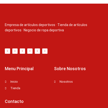
Empresa de artículos deportivos
·
Tienda de artículos
deportivos
·
Negocio de ropa deportiva
T
F
D
Y
P
M
w
a
r
o
i
e
i
c
i
u
n
d
t
e
b
t
t
i
t
b
b
u
e
u
e
o
b
b
r
m
r
o
l
e
e
k
e
s
-
t
f
Menu Principal
Sobre Nosotros
Inicio
Nosotros
Tienda
Contacto