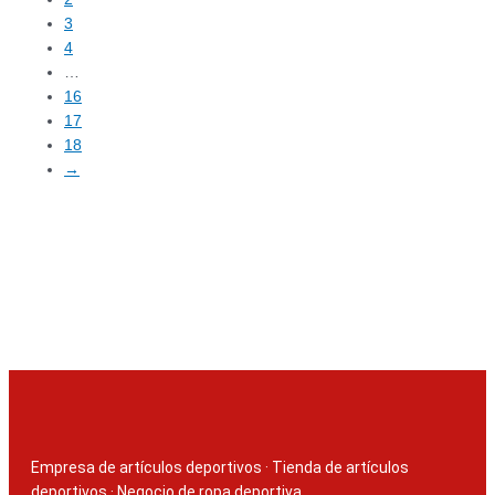
3
4
…
16
17
18
→
Empresa de artículos deportivos
·
Tienda de artículos
deportivos
·
Negocio de ropa deportiva