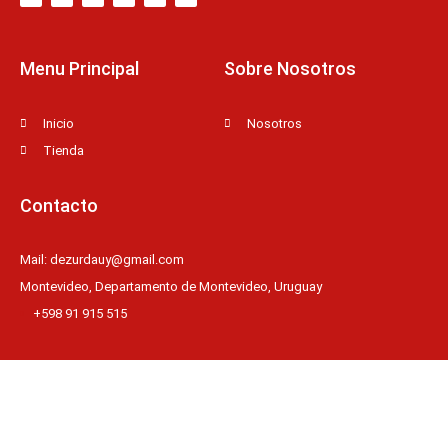
t
b
b
u
e
u
e
o
b
b
r
m
r
o
l
e
e
k
e
s
-
t
f
Menu Principal
Sobre Nosotros
Inicio
Nosotros
Tienda
Contacto
Mail: dezurdauy@gmail.com
Montevideo, Departamento de Montevideo, Uruguay
+598 91 915 515