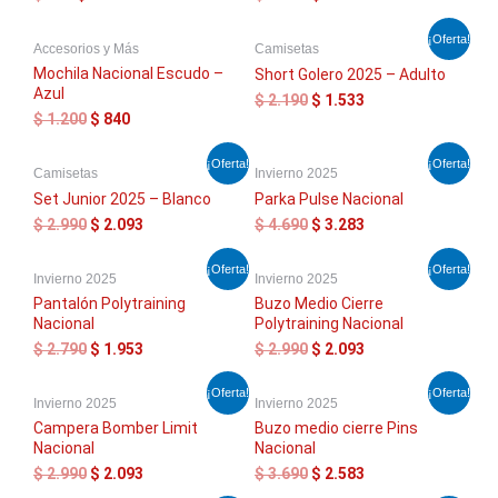
$ 299.
$ 209.
$ 1.200.
$ 840.
El
El
El
El
¡Oferta!
Accesorios y Más
Camisetas
precio
precio
precio
precio
original
actual
original
actual
Mochila Nacional Escudo –
Short Golero 2025 – Adulto
era:
es:
era:
es:
Azul
$
2.190
$
1.533
$ 1.200.
$ 840.
$ 2.190.
$ 1.533.
$
1.200
$
840
El
El
El
El
¡Oferta!
¡Oferta!
Camisetas
Invierno 2025
precio
precio
precio
precio
original
actual
original
actual
Set Junior 2025 – Blanco
Parka Pulse Nacional
era:
es:
era:
es:
$
2.990
$
2.093
$
4.690
$
3.283
$ 2.990.
$ 2.093.
$ 4.690.
$ 3.283.
El
El
El
El
¡Oferta!
¡Oferta!
Invierno 2025
Invierno 2025
precio
precio
precio
precio
original
actual
original
actual
Pantalón Polytraining
Buzo Medio Cierre
era:
es:
era:
es:
Nacional
Polytraining Nacional
$ 2.790.
$ 1.953.
$ 2.990.
$ 2.093.
$
2.790
$
1.953
$
2.990
$
2.093
El
El
El
El
¡Oferta!
¡Oferta!
Invierno 2025
Invierno 2025
precio
precio
precio
precio
original
actual
original
actual
Campera Bomber Limit
Buzo medio cierre Pins
era:
es:
era:
es:
Nacional
Nacional
$ 2.990.
$ 2.093.
$ 3.690.
$ 2.583.
$
2.990
$
2.093
$
3.690
$
2.583