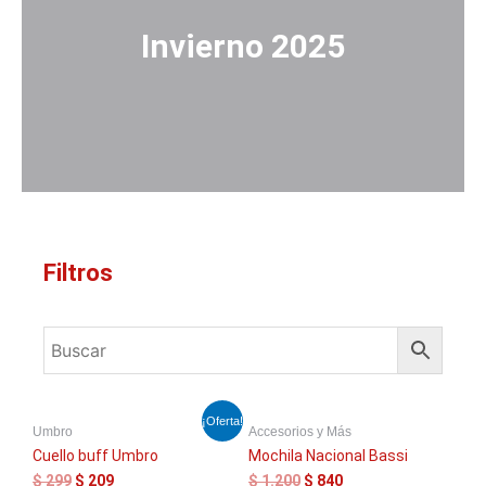
Invierno 2025
Filtros
El
El
El
El
¡Oferta!
Umbro
Accesorios y Más
precio
precio
precio
precio
original
actual
original
actual
Cuello buff Umbro
Mochila Nacional Bassi
era:
es:
era:
es:
$
299
$
209
$
1.200
$
840