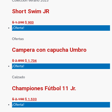
Colección verano 2023
Short Swim JR
$
1.290
$
903
¡Oferta!
Ofertas
Campera con capucha Umbro
$
2.890
$
1.734
¡Oferta!
Calzado
Championes Fútbol 11 Jr.
$
2.190
$
1.533
¡Oferta!