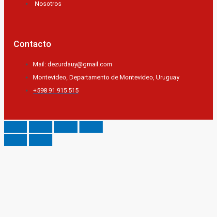
Nosotros
Contacto
Mail: dezurdauy@gmail.com
Montevideo, Departamento de Montevideo, Uruguay
+598 91 915 515