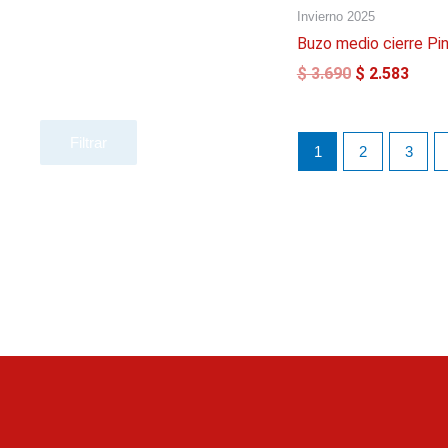
El
El
Invierno 2025
precio
preci
original
actua
Buzo medio cierre Pi
era:
es:
$
3.690
$
2.583
$ 3.690.
$ 2.5
Filtrar
1
2
3