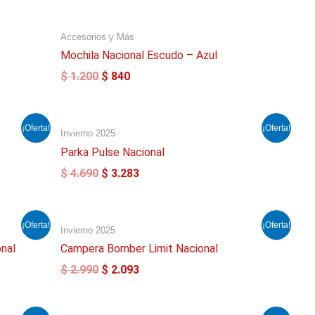
El
El
Accesorios y Más
precio
precio
original
actual
Mochila Nacional Escudo – Azul
era:
es:
$
1.200
$
840
$ 1.200.
$ 840.
El
El
¡Oferta!
¡Oferta!
Invierno 2025
precio
precio
original
actual
Parka Pulse Nacional
era:
es:
$
4.690
$
3.283
$ 4.690.
$ 3.283.
El
El
¡Oferta!
¡Oferta!
Invierno 2025
precio
precio
original
actual
onal
Campera Bomber Limit Nacional
era:
es:
$
2.990
$
2.093
$ 2.990.
$ 2.093.