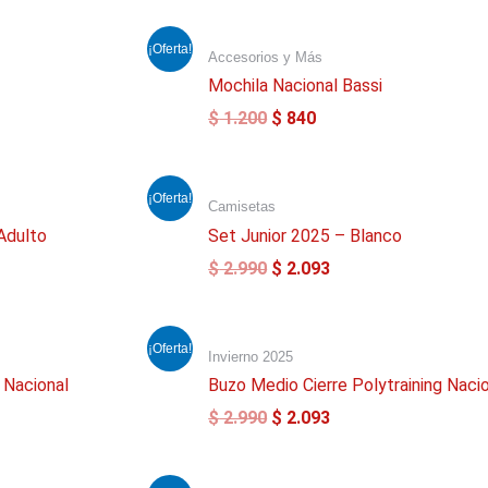
El
El
¡Oferta!
Accesorios y Más
precio
precio
original
actual
Mochila Nacional Bassi
era:
es:
$
1.200
$
840
$ 1.200.
$ 840.
El
El
¡Oferta!
Camisetas
o
precio
precio
l
original
actual
Adulto
Set Junior 2025 – Blanco
era:
es:
$
2.990
$
2.093
33.
$ 2.990.
$ 2.093.
El
El
¡Oferta!
Invierno 2025
o
precio
precio
l
original
actual
 Nacional
Buzo Medio Cierre Polytraining Naci
era:
es:
$
2.990
$
2.093
53.
$ 2.990.
$ 2.093.