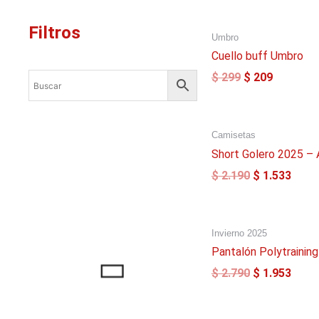
El
El
Filtros
Umbro
precio
precio
original
actual
Cuello buff Umbro
era:
es:
$
299
$
209
$ 299.
$ 209.
El
El
Camisetas
precio
preci
original
actua
Short Golero 2025 – 
era:
es:
$
2.190
$
1.533
$ 2.190.
$ 1.5
El
El
Invierno 2025
precio
preci
original
actua
Pantalón Polytraining
era:
es:
$
2.790
$
1.953
$ 2.790.
$ 1.9