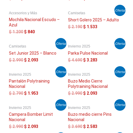
$ 299.
$ 209.
$ 1.200.
$ 840.
El
El
El
El
¡Oferta!
Accesorios y Más
Camisetas
precio
precio
precio
precio
original
actual
original
actual
Mochila Nacional Escudo –
Short Golero 2025 – Adulto
era:
es:
era:
es:
Azul
$
2.190
$
1.533
$ 1.200.
$ 840.
$ 2.190.
$ 1.533.
$
1.200
$
840
El
El
El
El
¡Oferta!
¡Oferta!
Camisetas
Invierno 2025
precio
precio
precio
precio
original
actual
original
actual
Set Junior 2025 – Blanco
Parka Pulse Nacional
era:
es:
era:
es:
$
2.990
$
2.093
$
4.690
$
3.283
$ 2.990.
$ 2.093.
$ 4.690.
$ 3.283.
El
El
El
El
¡Oferta!
¡Oferta!
Invierno 2025
Invierno 2025
precio
precio
precio
precio
original
actual
original
actual
Pantalón Polytraining
Buzo Medio Cierre
era:
es:
era:
es:
Nacional
Polytraining Nacional
$ 2.790.
$ 1.953.
$ 2.990.
$ 2.093.
$
2.790
$
1.953
$
2.990
$
2.093
El
El
El
El
¡Oferta!
¡Oferta!
Invierno 2025
Invierno 2025
precio
precio
precio
precio
original
actual
original
actual
Campera Bomber Limit
Buzo medio cierre Pins
era:
es:
era:
es:
Nacional
Nacional
$ 2.990.
$ 2.093.
$ 3.690.
$ 2.583.
$
2.990
$
2.093
$
3.690
$
2.583