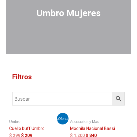
Umbro Mujeres
Filtros
El
El
El
El
¡Oferta!
Umbro
Accesorios y Más
precio
precio
precio
precio
original
actual
original
actual
Cuello buff Umbro
Mochila Nacional Bassi
era:
es:
era:
es:
$
299
$
209
$
1.200
$
840