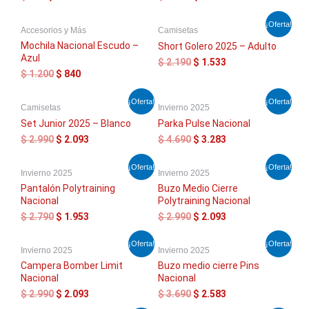
$ 299.
$ 209.
$ 1.200.
$ 840.
El
El
El
El
¡Oferta!
Accesorios y Más
Camisetas
precio
precio
precio
precio
original
actual
original
actual
Mochila Nacional Escudo –
Short Golero 2025 – Adulto
era:
es:
era:
es:
Azul
$
2.190
$
1.533
$ 1.200.
$ 840.
$ 2.190.
$ 1.533.
$
1.200
$
840
El
El
El
El
¡Oferta!
¡Oferta!
Camisetas
Invierno 2025
precio
precio
precio
precio
original
actual
original
actual
Set Junior 2025 – Blanco
Parka Pulse Nacional
era:
es:
era:
es:
$
2.990
$
2.093
$
4.690
$
3.283
$ 2.990.
$ 2.093.
$ 4.690.
$ 3.283.
El
El
El
El
¡Oferta!
¡Oferta!
Invierno 2025
Invierno 2025
precio
precio
precio
precio
original
actual
original
actual
Pantalón Polytraining
Buzo Medio Cierre
era:
es:
era:
es:
Nacional
Polytraining Nacional
$ 2.790.
$ 1.953.
$ 2.990.
$ 2.093.
$
2.790
$
1.953
$
2.990
$
2.093
El
El
El
El
¡Oferta!
¡Oferta!
Invierno 2025
Invierno 2025
precio
precio
precio
precio
original
actual
original
actual
Campera Bomber Limit
Buzo medio cierre Pins
era:
es:
era:
es:
Nacional
Nacional
$ 2.990.
$ 2.093.
$ 3.690.
$ 2.583.
$
2.990
$
2.093
$
3.690
$
2.583