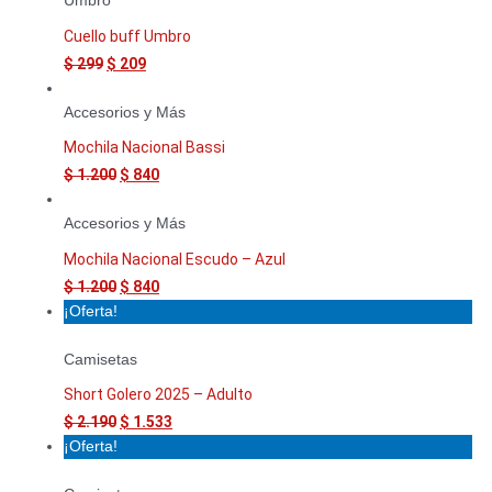
Umbro
Cuello buff Umbro
$
299
$
209
Accesorios y Más
Mochila Nacional Bassi
$
1.200
$
840
Accesorios y Más
Mochila Nacional Escudo – Azul
$
1.200
$
840
¡Oferta!
Camisetas
Short Golero 2025 – Adulto
$
2.190
$
1.533
¡Oferta!