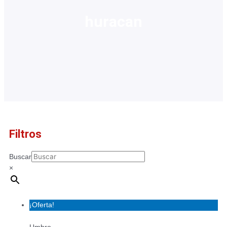
huracan
Filtros
Buscar
×
¡Oferta!