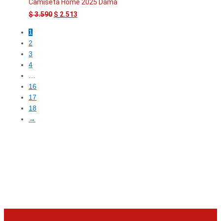
Camiseta Home 2025 Dama
$
3.590
$
2.513
1
2
3
4
…
16
17
18
→