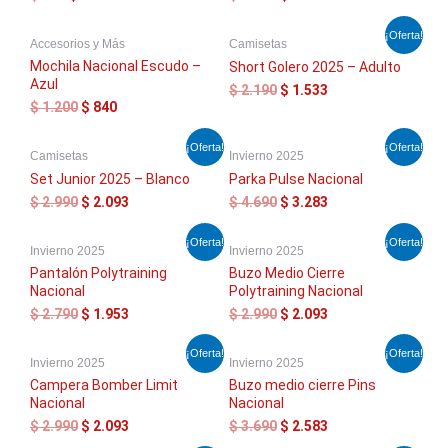
$ 299.
$ 209.
$ 1.200.
$ 840.
El
El
El
El
¡Oferta!
Accesorios y Más
Camisetas
precio
precio
precio
precio
original
actual
original
actual
Mochila Nacional Escudo –
Short Golero 2025 – Adulto
era:
es:
era:
es:
Azul
$
2.190
$
1.533
$ 1.200.
$ 840.
$ 2.190.
$ 1.533.
$
1.200
$
840
El
El
El
El
¡Oferta!
¡Oferta!
Camisetas
Invierno 2025
precio
precio
precio
precio
original
actual
original
actual
Set Junior 2025 – Blanco
Parka Pulse Nacional
era:
es:
era:
es:
$
2.990
$
2.093
$
4.690
$
3.283
$ 2.990.
$ 2.093.
$ 4.690.
$ 3.283.
El
El
El
El
¡Oferta!
¡Oferta!
Invierno 2025
Invierno 2025
precio
precio
precio
precio
original
actual
original
actual
Pantalón Polytraining
Buzo Medio Cierre
era:
es:
era:
es:
Nacional
Polytraining Nacional
$ 2.790.
$ 1.953.
$ 2.990.
$ 2.093.
$
2.790
$
1.953
$
2.990
$
2.093
El
El
El
El
¡Oferta!
¡Oferta!
Invierno 2025
Invierno 2025
precio
precio
precio
precio
original
actual
original
actual
Campera Bomber Limit
Buzo medio cierre Pins
era:
es:
era:
es:
Nacional
Nacional
$ 2.990.
$ 2.093.
$ 3.690.
$ 2.583.
$
2.990
$
2.093
$
3.690
$
2.583