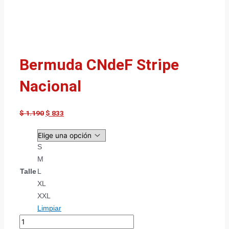
Bermuda CNdeF Stripe
Nacional
$
1.190
$
833
S
M
Talle
L
XL
XXL
Limpiar