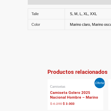
Talle
S, M, L, XL, XXL
Color
Marino claro, Marino osc
Productos relacionados
El
El
¡Oferta!
precio
precio
Camisetas
original
actual
Camiseta Golero 2025
era:
es:
Nacional Hombre – Marino
$ 4.290.
$ 3.003.
$
4.290
$
3.003