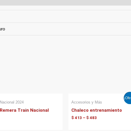
uro
¡Ofe
Nacional 2024
Accesorios y Más
Remera Train Nacional
Chaleco entrenamiento
$
413
–
$
483