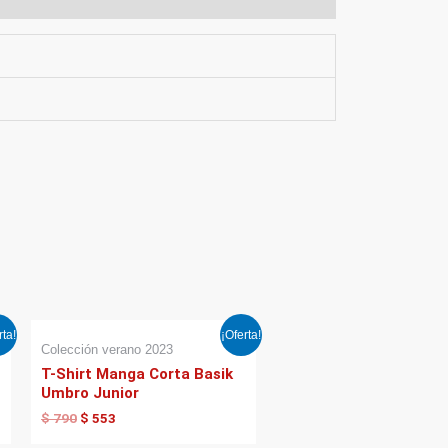
El
El
rta!
¡Oferta!
precio
precio
Colección verano 2023
original
actual
T-Shirt Manga Corta Basik
era:
es:
Umbro Junior
$ 790.
$ 553.
$
790
$
553