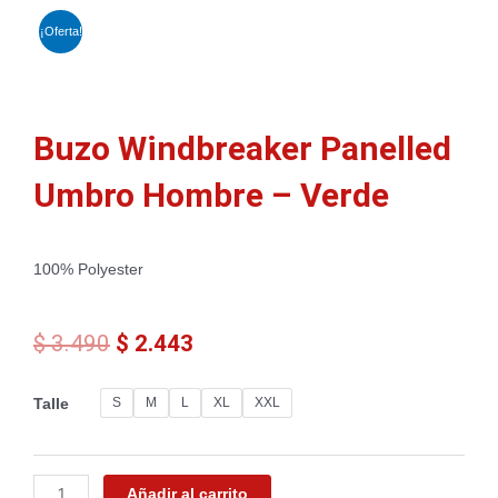
¡Oferta!
Buzo Windbreaker Panelled
Umbro Hombre – Verde
100% Polyester
El
El
$
3.490
$
2.443
precio
precio
original
actual
Buzo
S
M
L
XL
XXL
Talle
era:
es:
Windbreaker
$ 3.490.
$ 2.443.
Panelled
Umbro
Hombre
Añadir al carrito