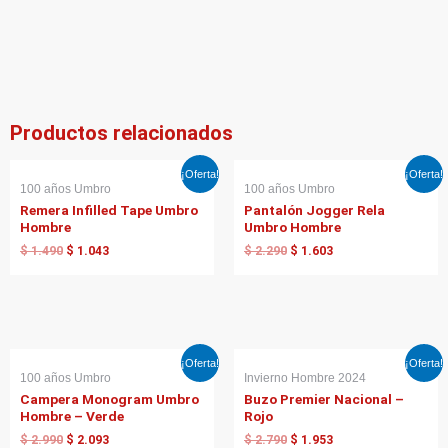
Productos relacionados
El
El
El
El
¡Oferta!
¡Oferta!
precio
precio
precio
precio
100 años Umbro
100 años Umbro
original
actual
original
actual
Remera Infilled Tape Umbro
Pantalón Jogger Rela
era:
es:
era:
es:
Hombre
Umbro Hombre
$ 1.490.
$ 1.043.
$ 2.290.
$ 1.603.
$
1.490
$
1.043
$
2.290
$
1.603
El
El
El
El
¡Oferta!
¡Oferta!
precio
precio
precio
precio
100 años Umbro
Invierno Hombre 2024
original
actual
original
actual
Campera Monogram Umbro
Buzo Premier Nacional –
era:
es:
era:
es:
Hombre – Verde
Rojo
$ 2.990.
$ 2.093.
$ 2.790.
$ 1.953.
$
2.990
$
2.093
$
2.790
$
1.953