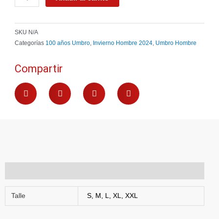
-
Verde
cantidad
SKU
N/A
Categorías
100 años Umbro
,
Invierno Hombre 2024
,
Umbro Hombre
Compartir
Información adicional
Talle
S, M, L, XL, XXL