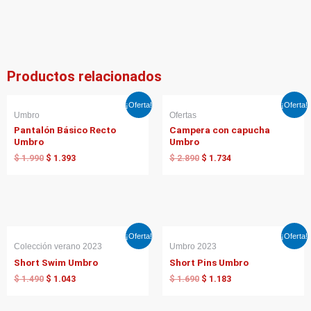
Productos relacionados
El
El
El
El
¡Oferta!
¡Oferta!
precio
precio
precio
precio
Umbro
Ofertas
original
actual
original
actual
Pantalón Básico Recto
Campera con capucha
era:
es:
era:
es:
Umbro
Umbro
$ 1.990.
$ 1.393.
$ 2.890.
$ 1.734.
$
1.990
$
1.393
$
2.890
$
1.734
El
El
El
El
¡Oferta!
¡Oferta!
precio
precio
precio
precio
Colección verano 2023
Umbro 2023
original
actual
original
actual
Short Swim Umbro
Short Pins Umbro
era:
es:
era:
es:
$ 1.490.
$ 1.043.
$ 1.690.
$ 1.183.
$
1.490
$
1.043
$
1.690
$
1.183