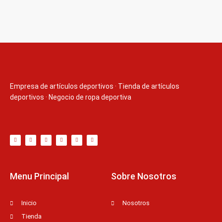
Empresa de artículos deportivos
·
Tienda de artículos
deportivos
·
Negocio de ropa deportiva
T
F
D
Y
P
M
w
a
r
o
i
e
i
c
i
u
n
d
t
e
b
t
t
i
t
b
b
u
e
u
e
o
b
b
r
m
r
o
l
e
e
k
e
s
-
t
f
Menu Principal
Sobre Nosotros
Inicio
Nosotros
Tienda