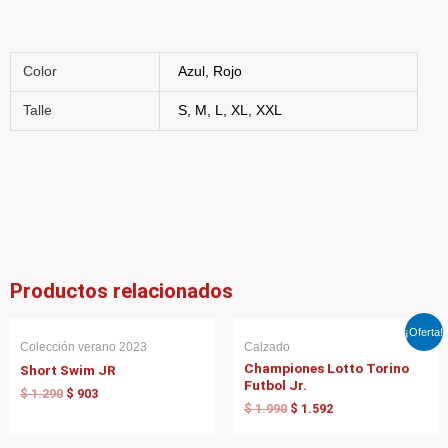
Color
Azul, Rojo
Talle
S, M, L, XL, XXL
Productos relacionados
El
El
El
El
¡Oferta!
precio
precio
precio
precio
Colección verano 2023
Calzado
original
actual
original
actual
Championes Lotto Torino
Short Swim JR
era:
es:
era:
es:
Futbol Jr.
$ 1.290.
$ 903.
$ 1.990.
$ 1.592.
$
1.290
$
903
$
1.990
$
1.592