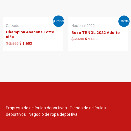
El
El
El
El
¡Oferta!
¡Oferta!
precio
precio
precio
precio
Calzado
Nacional 2022
original
actual
original
actual
Champion Anacona Lotto
Buzo TRNGL 2022 Adulto
era:
es:
era:
es:
niño
$ 2.290.
$ 1.603.
$ 2.690.
$ 1.883.
$
2.690
$
1.883
$
2.290
$
1.603
Empresa de artículos deportivos
·
Tienda de artículos
deportivos
·
Negocio de ropa deportiva