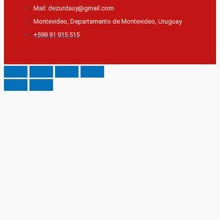
Mail: dezurdauy@gmail.com
Montevideo, Departamento de Montevideo, Uruguay
+598 91 915 515