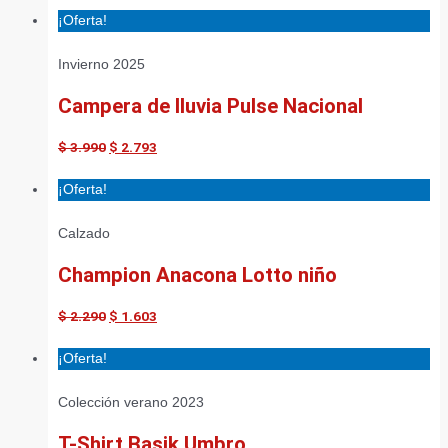
¡Oferta!
Invierno 2025
Campera de lluvia Pulse Nacional
$
3.990
$
2.793
¡Oferta!
Calzado
Champion Anacona Lotto niño
$
2.290
$
1.603
¡Oferta!
Colección verano 2023
T-Shirt Basik Umbro