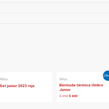
El
El
¡Ofe
precio
precio
Niños
Niños
original
actual
Bermuda térmica Umbro
Set junior 2023 rojo
era:
es:
Junior
$ 990.
$ 693.
$
990
$
693