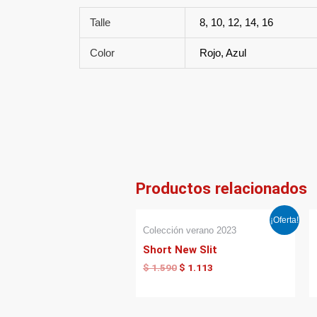
Talle
8, 10, 12, 14, 16
Color
Rojo, Azul
Productos relacionados
El
El
¡Oferta!
precio
precio
Colección verano 2023
original
actual
Short New Slit
era:
es:
$ 1.590.
$ 1.113.
$
1.590
$
1.113