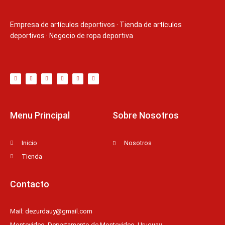
Empresa de artículos deportivos
·
Tienda de artículos
deportivos
·
Negocio de ropa deportiva
T
F
D
Y
P
M
w
a
r
o
i
e
i
c
i
u
n
d
t
e
b
t
t
i
t
b
b
u
e
u
e
o
b
b
r
m
r
o
l
e
e
k
e
s
-
t
f
Menu Principal
Sobre Nosotros
Inicio
Nosotros
Tienda
Contacto
Mail: dezurdauy@gmail.com
Montevideo, Departamento de Montevideo, Uruguay