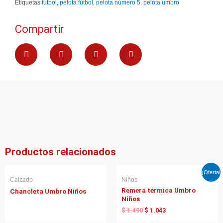
Etiquetas
futbol
,
pelota fútbol
,
pelota número 5
,
pelota umbro
cantidad
Compartir
Productos relacionados
El
El
¡Oferta!
precio
precio
Calzado
Niños
original
actual
Remera térmica Umbro
Chancleta Umbro Niños
era:
es:
Niños
$ 1.490.
$ 1.043.
$
1.490
$
1.043