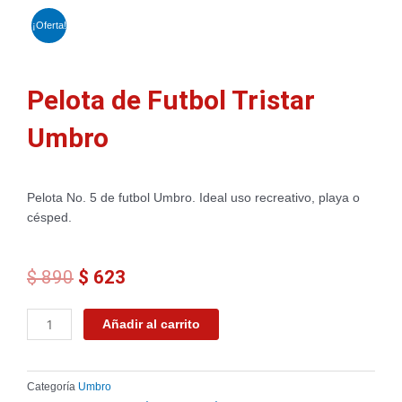
¡Oferta!
Pelota de Futbol Tristar
Umbro
Pelota No. 5 de futbol Umbro. Ideal uso recreativo, playa o
césped.
El
El
$
890
$
623
precio
precio
original
actual
Pelota
Añadir al carrito
era:
es:
de
$ 890.
$ 623.
Futbol
Tristar
Categoría
Umbro
Umbro