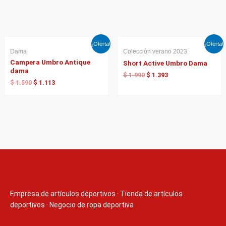
El
El
El
El
¡Oferta!
¡Oferta!
precio
precio
precio
precio
Dama
Colección verano 2023
original
actual
original
actual
Campera Umbro Antique
Short Active Umbro Dama
era:
es:
era:
es:
dama
$ 1.590.
$ 1.113.
$ 1.990.
$ 1.393.
$
1.990
$
1.393
$
1.590
$
1.113
Empresa de artículos deportivos
·
Tienda de artículos
deportivos
·
Negocio de ropa deportiva