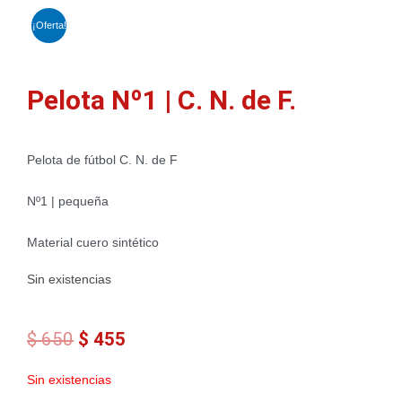
¡Oferta!
Pelota Nº1 | C. N. de F.
Pelota de fútbol C. N. de F
Nº1 | pequeña
Material cuero sintético
Sin existencias
El
El
$
650
$
455
precio
precio
original
actual
Sin existencias
era:
es: