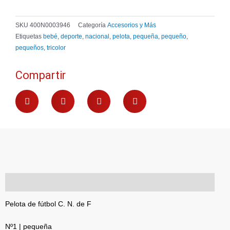
$ 650.
$ 455.
SKU
400N0003946
Categoría
Accesorios y Más
Etiquetas
bebé
,
deporte
,
nacional
,
pelota
,
pequeña
,
pequeño
,
pequeños
,
tricolor
Compartir
Descripción
Pelota de fútbol C. N. de F
Nº1 | pequeña