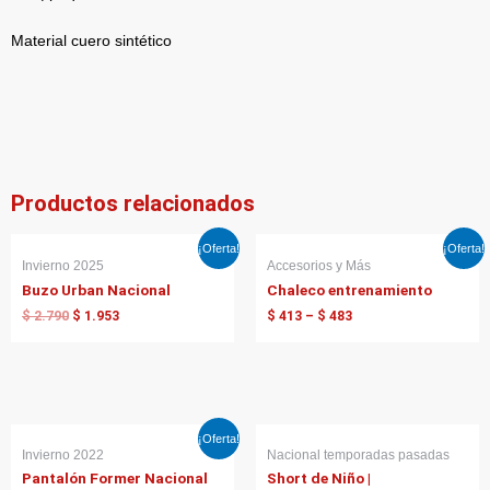
Material cuero sintético
Productos relacionados
El
El
¡Oferta!
¡Oferta!
precio
precio
Invierno 2025
Accesorios y Más
original
actual
Buzo Urban Nacional
Chaleco entrenamiento
era:
es:
$ 2.790.
$ 1.953.
$
2.790
$
1.953
$
413
–
$
483
El
El
¡Oferta!
precio
precio
Invierno 2022
Nacional temporadas pasadas
original
actual
Pantalón Former Nacional
Short de Niño |
era:
es: