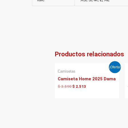
Productos relacionados
El
El
¡Oferta!
precio
precio
Camisetas
original
actual
Camiseta Home 2025 Dama
era:
es:
$ 3.590.
$ 2.513.
$
3.590
$
2.513