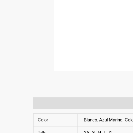
Información adicional
Color
Blanco, Azul Marino, Cel
Talle
XS, S, M, L, XL