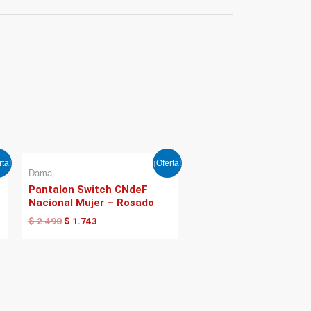
El
El
rta!
¡Oferta!
precio
precio
Dama
original
actual
Pantalon Switch CNdeF
era:
es:
Nacional Mujer – Rosado
$ 2.490.
$ 1.743.
$
2.490
$
1.743