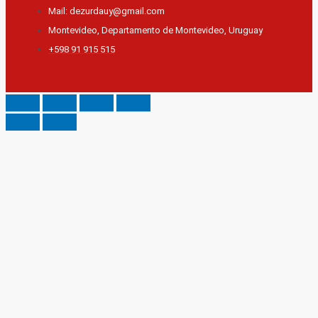
Mail: dezurdauy@gmail.com
Montevideo, Departamento de Montevideo, Uruguay
+598 91 915 515