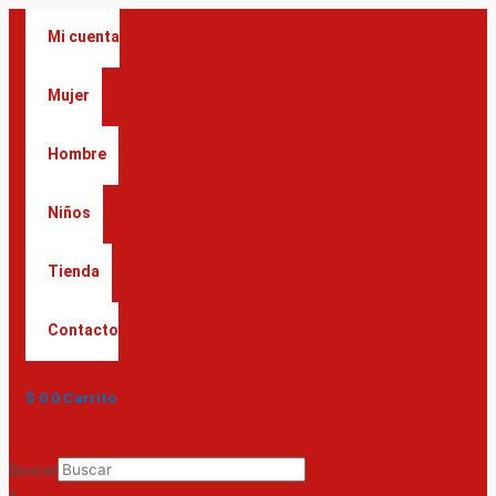
Ir
al
Mi cuenta
contenido
Mujer
Hombre
Niños
Tienda
Contacto
$
0
0
Carrito
Buscar
×