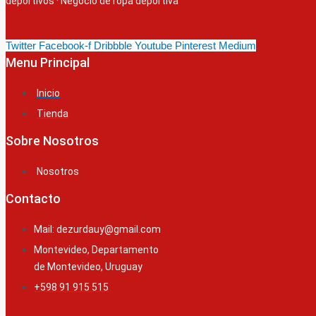
deportivos
·
Negocio de ropa deportiva
Twitter
Facebook-f
Dribbble
Youtube
Pinterest
Medium
Menu Principal
Inicio
Tienda
Sobre Nosotros
Nosotros
Contacto
Mail: dezurdauy@gmail.com
Montevideo, Departamento
de Montevideo, Uruguay
+598 91 915 515