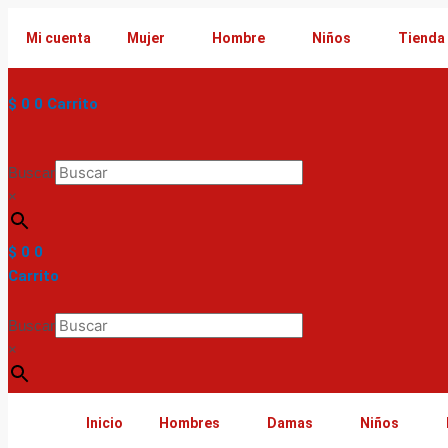
Ir
al
Mi cuenta
Mujer
Hombre
Niños
Tienda
contenido
$
0
0
Carrito
Buscar
×
$
0
0
Carrito
Buscar
×
Inicio
Hombres
Damas
Niños