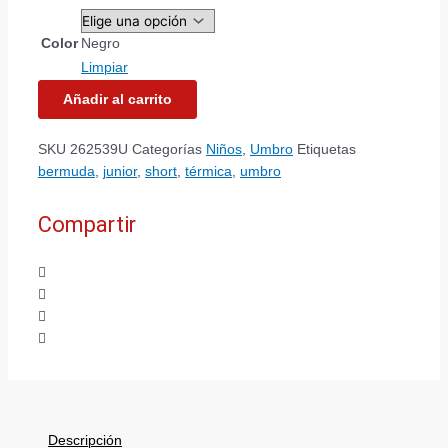
Color
Negro
Limpiar
Añadir al carrito
SKU
262539U
Categorías
Niños
,
Umbro
Etiquetas
bermuda
,
junior
,
short
,
térmica
,
umbro
Compartir
Descripción