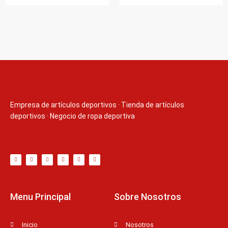
Empresa de artículos deportivos
·
Tienda de artículos
deportivos
·
Negocio de ropa deportiva
T
F
D
Y
P
M
w
a
r
o
i
e
i
c
i
u
n
d
t
e
b
t
t
i
t
b
b
u
e
u
e
o
b
b
r
m
r
o
l
e
e
k
e
s
-
t
f
Menu Principal
Sobre Nosotros
Inicio
Nosotros