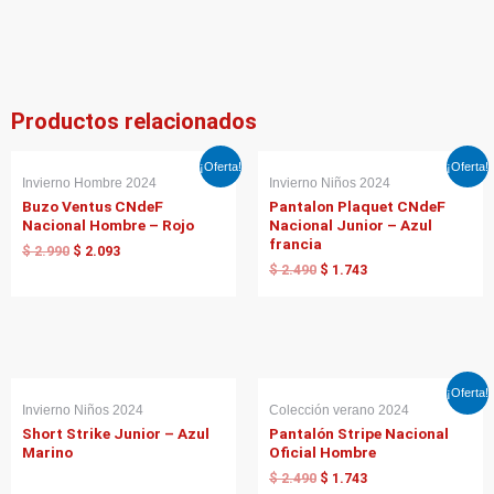
Productos relacionados
El
El
El
El
¡Oferta!
¡Oferta!
precio
precio
precio
precio
Invierno Hombre 2024
Invierno Niños 2024
original
actual
original
actual
Buzo Ventus CNdeF
Pantalon Plaquet CNdeF
era:
es:
era:
es:
Nacional Hombre – Rojo
Nacional Junior – Azul
$ 2.990.
$ 2.093.
$ 2.490.
$ 1.743.
francia
$
2.990
$
2.093
$
2.490
$
1.743
El
El
¡Oferta!
precio
precio
Invierno Niños 2024
Colección verano 2024
original
actual
Short Strike Junior – Azul
Pantalón Stripe Nacional
era:
es:
Marino
Oficial Hombre
$ 2.490.
$ 1.743.
$
2.490
$
1.743