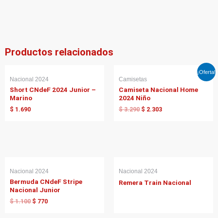
Productos relacionados
El
El
¡Oferta!
precio
precio
Nacional 2024
Camisetas
original
actual
Short CNdeF 2024 Junior –
Camiseta Nacional Home
era:
es:
Marino
2024 Niño
$ 3.290.
$ 2.303.
$
1.690
$
3.290
$
2.303
El
El
precio
precio
Nacional 2024
Nacional 2024
original
actual
Bermuda CNdeF Stripe
Remera Train Nacional
era:
es:
Nacional Junior
$ 1.100.
$ 770.
$
1.100
$
770