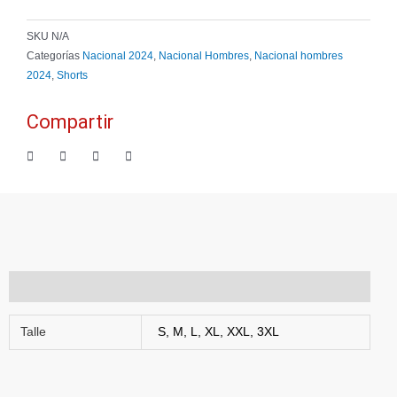
-
Celeste
SKU
N/A
cantidad
Categorías
Nacional 2024
,
Nacional Hombres
,
Nacional hombres
2024
,
Shorts
Compartir
Información adicional
Talle
S, M, L, XL, XXL, 3XL