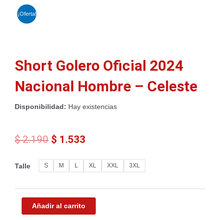
¡Oferta!
Short Golero Oficial 2024
Nacional Hombre – Celeste
Disponibilidad:
Hay existencias
El
El
$
2.190
$
1.533
precio
precio
original
actual
Short
S
M
L
XL
XXL
3XL
Talle
era:
es:
Golero
$ 2.190.
$ 1.533.
Oficial
2024
Nacional
Añadir al carrito
Hombre