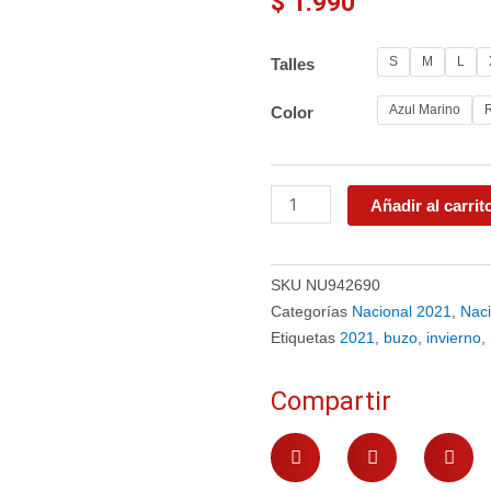
$
1.990
Buzo
S
M
L
Talles
tecnológico
2021
Azul Marino
Color
Adulto
cantidad
Añadir al carrit
SKU
NU942690
Categorías
Nacional 2021
,
Nac
Etiquetas
2021
,
buzo
,
invierno
,
Compartir