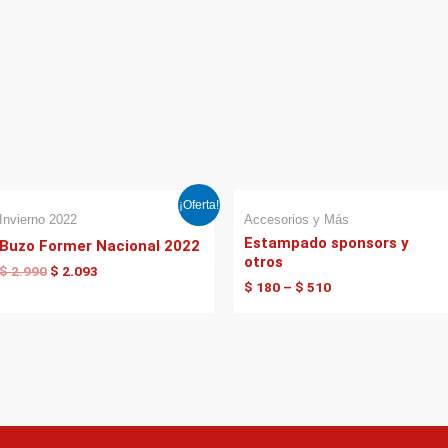
El
El
¡Oferta!
precio
precio
Invierno 2022
Accesorios y Más
original
actual
Estampado sponsors y
Buzo Former Nacional 2022
era:
es:
otros
$ 2.990.
$ 2.093.
$
2.990
$
2.093
$
180
–
$
510