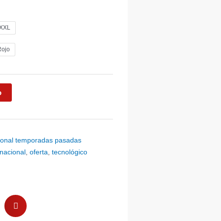
XXL
Rojo
o
ional temporadas pasadas
nacional
,
oferta
,
tecnológico