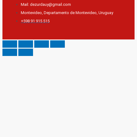
Mail: dezurdauy@gmail.com
Montevideo, Departamento de Montevideo, Uruguay
+598 91 915 515