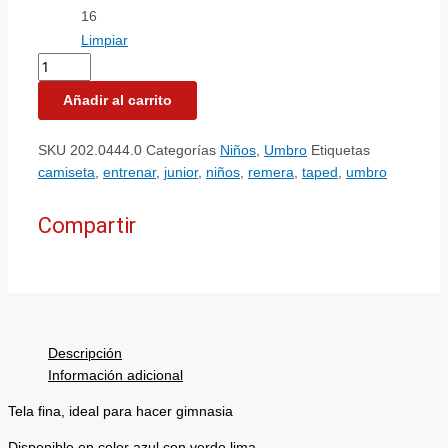
16
Limpiar
Añadir al carrito
SKU
202.0444.0
Categorías
Niños
,
Umbro
Etiquetas
camiseta
,
entrenar
,
junior
,
niños
,
remera
,
taped
,
umbro
Compartir
Descripción
Información adicional
Tela fina, ideal para hacer gimnasia
Disponible en color azul con verde lima.