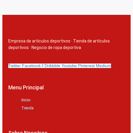
Empresa de artículos deportivos
·
Tienda de artículos
deportivos
·
Negocio de ropa deportiva
Twitter
Facebook-f
Dribbble
Youtube
Pinterest
Medium
Menu Principal
Inicio
Tienda
Sobre Nosotros