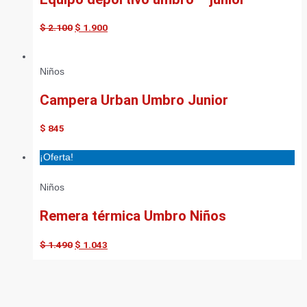
$
2.100
$
1.900
Niños
Campera Urban Umbro Junior
$
845
¡Oferta!
Niños
Remera térmica Umbro Niños
$
1.490
$
1.043