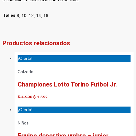
Talles
8, 10, 12, 14, 16
Productos relacionados
¡Oferta!
Calzado
Championes Lotto Torino Futbol Jr.
$
1.990
$
1.592
¡Oferta!
Niños
Equipo deportivo umbro – junior