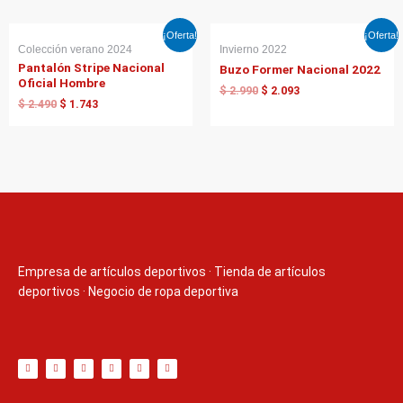
El
El
El
El
¡Oferta!
¡Oferta!
precio
precio
precio
precio
Colección verano 2024
Invierno 2022
original
actual
original
actual
Pantalón Stripe Nacional
Buzo Former Nacional 2022
era:
es:
era:
es:
Oficial Hombre
$ 2.490.
$ 1.743.
$ 2.990.
$ 2.093.
$
2.990
$
2.093
$
2.490
$
1.743
Empresa de artículos deportivos
·
Tienda de artículos
deportivos
·
Negocio de ropa deportiva
T
F
D
Y
P
M
w
a
r
o
i
e
i
c
i
u
n
d
t
e
b
t
t
i
t
b
b
u
e
u
e
o
b
b
r
m
r
o
l
e
e