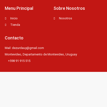
k
e
s
-
t
f
Menu Principal
Sobre Nosotros
Inicio
Nosotros
Tienda
Contacto
Mail: dezurdauy@gmail.com
Montevideo, Departamento de Montevideo, Uruguay
+598 91 915 515