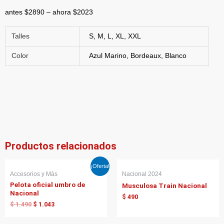
antes $2890 – ahora $2023
Talles
S, M, L, XL, XXL
Color
Azul Marino, Bordeaux, Blanco
Productos relacionados
El
El
¡Oferta!
precio
precio
Accesorios y Más
Nacional 2024
original
actual
Pelota oficial umbro de
Musculosa Train Nacional
era:
es:
Nacional
$ 1.490.
$ 1.043.
$
490
$
1.490
$
1.043