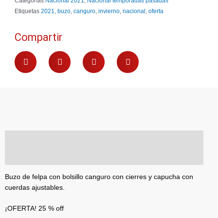
Categorías
Nacional 2021
,
Nacional temporadas pasadas
Etiquetas
2021
,
buzo
,
canguro
,
invierno
,
nacional
,
oferta
Compartir
Descripción
Información adicional
Buzo de felpa con bolsillo canguro con cierres y capucha con
cuerdas ajustables.
¡OFERTA! 25 % off