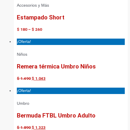
Accesorios y Más
Estampado Short
$
180
–
$
260
¡Oferta!
Niños
Remera térmica Umbro Niños
$
1.490
$
1.043
¡Oferta!
Umbro
Bermuda FTBL Umbro Adulto
$
1.890
$
1.323