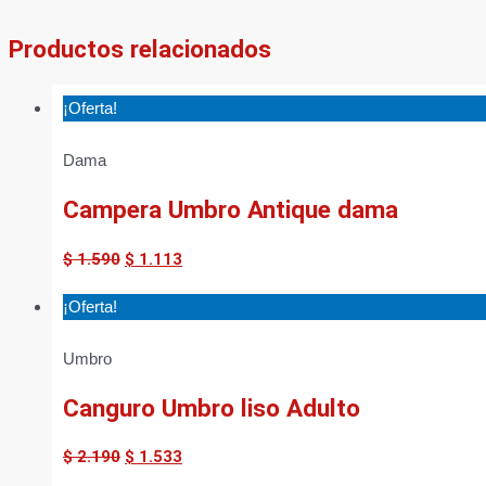
Productos relacionados
¡Oferta!
Dama
Campera Umbro Antique dama
$
1.590
$
1.113
¡Oferta!
Umbro
Canguro Umbro liso Adulto
$
2.190
$
1.533