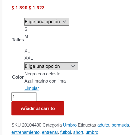
$
1.890
$
1.323
S
M
Talles
L
XL
XXL
Negro con celeste
Color
Azul marino con lima
Limpiar
Añadir al carrito
SKU
20104480
Categoría
Umbro
Etiquetas
adulto
,
bermuda
,
entrenamiento
,
entrenar
,
futbol
,
short
,
umbro