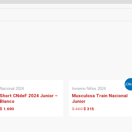
El
El
¡Ofe
precio
precio
Nacional 2024
Invierno Niños 2024
original
actual
Short CNdeF 2024 Junior –
Musculosa Train Nacional
era:
es:
Blanco
Junior
$ 450.
$ 315.
$
1.690
$
450
$
315