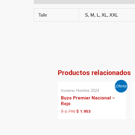
Talle
S, M, L, XL, XXL
Productos relacionados
El
El
¡Oferta!
precio
precio
Invierno Hombre 2024
original
actual
Buzo Premier Nacional –
era:
es:
Rojo
$ 2.790.
$ 1.953.
$
2.790
$
1.953