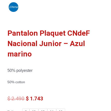
¡Oferta!
Pantalon Plaquet CNdeF
Nacional Junior – Azul
marino
50% polyester
50% cotton
El
El
$
2.490
$
1.743
precio
precio
original
actual
Pantalon