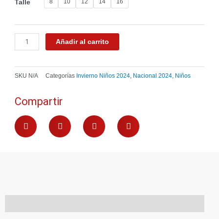
8
10
12
14
16
Talle
era:
es:
Plaquet
$ 2.490.
$ 1.743.
CNdeF
Nacional
Junior
Añadir al carrito
-
Azul
marino
SKU
N/A
Categorías
Invierno Niños 2024
,
Nacional 2024
,
Niños
cantidad
Compartir
Información adicional