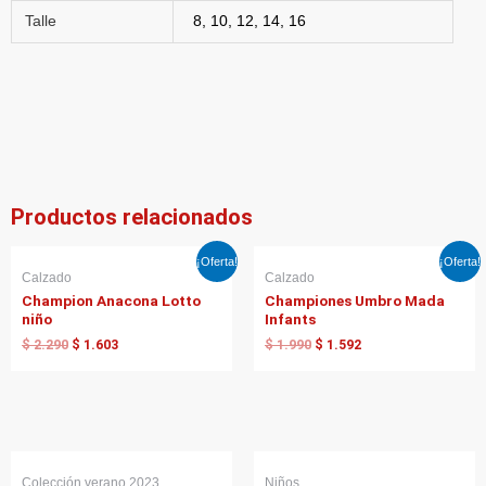
Talle
8, 10, 12, 14, 16
Productos relacionados
El
El
El
El
¡Oferta!
¡Oferta!
precio
precio
precio
precio
Calzado
Calzado
original
actual
original
actual
Champion Anacona Lotto
Championes Umbro Mada
era:
es:
era:
es:
niño
Infants
$ 2.290.
$ 1.603.
$ 1.990.
$ 1.592.
$
2.290
$
1.603
$
1.990
$
1.592
El
El
precio
precio
Colección verano 2023
Niños