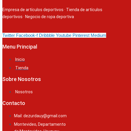
Empresa de artículos deportivos
·
Tienda de artículos
deportivos
·
Negocio de ropa deportiva
Twitter
Facebook-f
Dribbble
Youtube
Pinterest
Medium
Menu Principal
Inicio
Tienda
Sobre Nosotros
Nosotros
Contacto
Mail: dezurdauy@gmail.com
Montevideo, Departamento