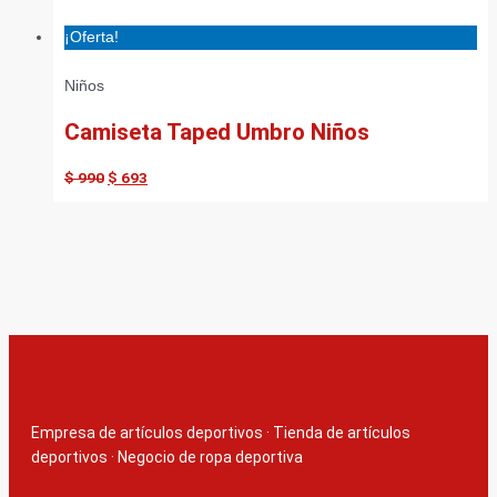
¡Oferta!
Niños
Camiseta Taped Umbro Niños
$
990
$
693
Empresa de artículos deportivos
·
Tienda de artículos
deportivos
·
Negocio de ropa deportiva