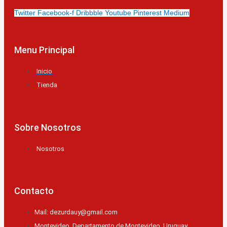
Twitter
Facebook-f
Dribbble
Youtube
Pinterest
Medium
Menu Principal
Inicio
Tienda
Sobre Nosotros
Nosotros
Contacto
Mail: dezurdauy@gmail.com
Montevideo, Departamento de Montevideo, Uruguay