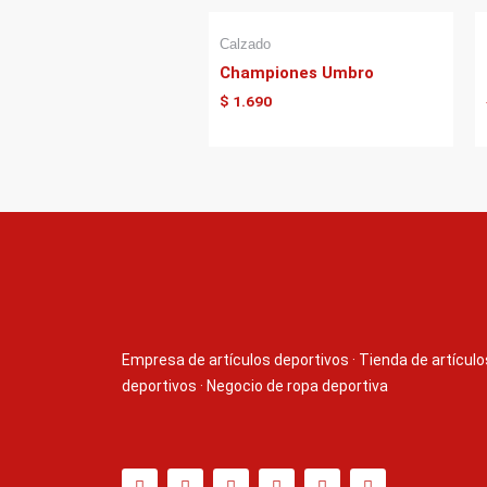
Calzado
Championes Umbro
$
1.690
Empresa de artículos deportivos
·
Tienda de artículo
deportivos
·
Negocio de ropa deportiva
T
F
D
Y
P
M
w
a
r
o
i
e
i
c
i
u
n
d