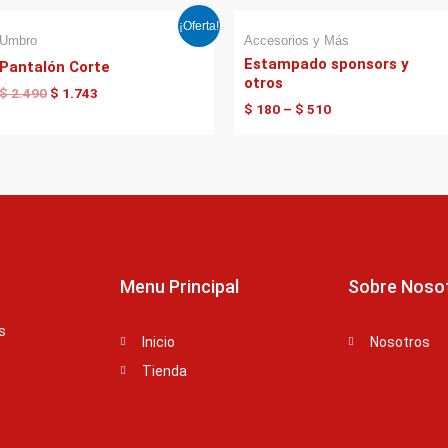
El
El
¡Oferta!
precio
precio
Umbro
Accesorios y Más
original
actual
Estampado sponsors y
Pantalón Corte
era:
es:
otros
$ 2.490.
$ 1.743.
$
2.490
$
1.743
$
180
–
$
510
Menu Principal
Sobre Noso
s
Inicio
Nosotros
Tienda