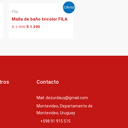
El
El
¡Oferta!
precio
precio
Fila
original
actual
Malla de baño tricolor FILA
era:
es:
$ 1.990.
$ 1.393.
$
1.990
$
1.393
tros
Contacto
Mail: dezurdauy@gmail.com
Montevideo, Departamento de
Montevideo, Uruguay
+598 91 915 515