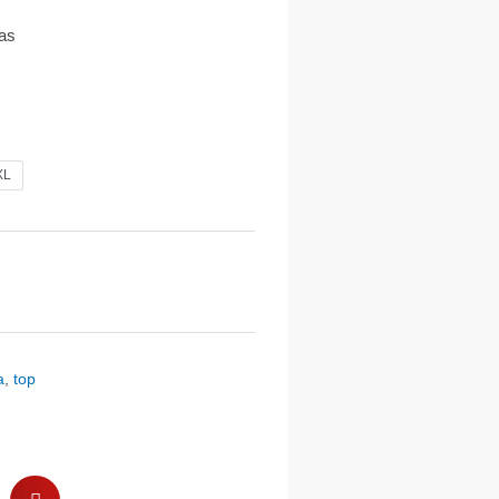
ias
XL
a
,
top