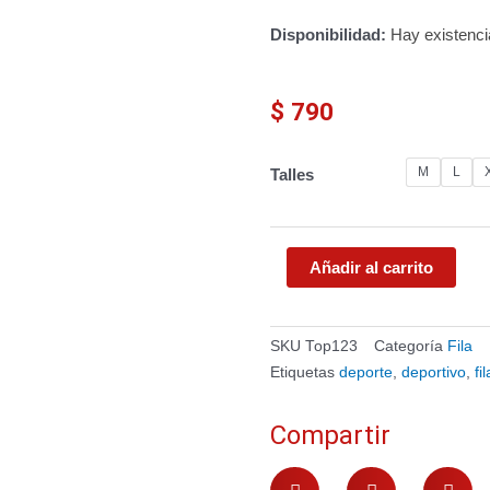
Disponibilidad:
Hay existenc
$
790
Top
M
L
Talles
deportivo
FILA
cantidad
Añadir al carrito
SKU
Top123
Categoría
Fila
Etiquetas
deporte
,
deportivo
,
fil
Compartir