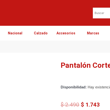
Nacional
Calzado
Accesorios
Marcas
Pantalón Cort
Disponibilidad:
Hay existenc
El
El
$
2.490
$
1.743