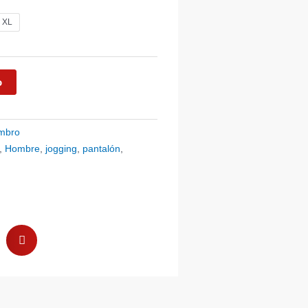
io
al
XL
743.
o
mbro
,
Hombre
,
jogging
,
pantalón
,