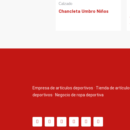
Calzado
Chancleta Umbro Niños
Empresa de artículos deportivos
·
Tienda de artículo
deportivos
·
Negocio de ropa deportiva
T
F
D
Y
P
M
w
a
r
o
i
e
i
c
i
u
n
d
t
e
b
t
t
i