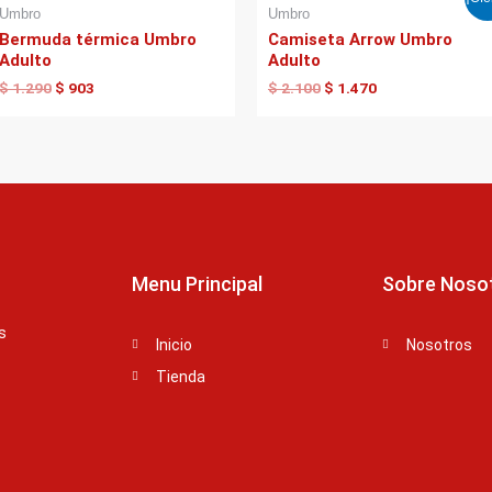
precio
precio
precio
precio
Umbro
Umbro
original
actual
original
actual
Bermuda térmica Umbro
Camiseta Arrow Umbro
era:
es:
era:
es:
Adulto
Adulto
$ 1.290.
$ 903.
$ 2.100.
$ 1.470.
$
1.290
$
903
$
2.100
$
1.470
Menu Principal
Sobre Noso
s
Inicio
Nosotros
Tienda