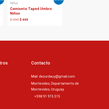
precio
precio
Niños
original
actual
Camiseta Taped Umbro
era:
es:
Niños
$ 990.
$ 693.
$
990
$
693
tros
Contacto
Mail: dezurdauy@gmail.com
Montevideo, Departamento de
Montevideo, Uruguay
+598 91 915 515