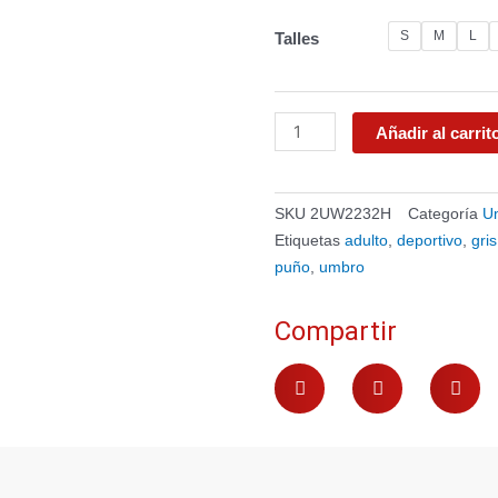
precio
prec
original
actu
Pantalón
S
M
L
Talles
era:
es:
Corte
$ 2.490.
$ 1.
cantidad
Añadir al carrit
SKU
2UW2232H
Categoría
U
Etiquetas
adulto
,
deportivo
,
gris
puño
,
umbro
Compartir