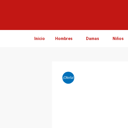
Ir
al
contenido
Inicio
Hombres
Damas
Niños
¡Oferta!