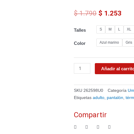
El
El
$
1.790
$
1.253
precio
prec
original
actu
Pantalón
S
M
L
XL
Talles
era:
es:
térmico
$ 1.790.
$ 1.
Umbro
Azul marino
Gris
Color
Adulto
cantidad
Añadir al carrit
SKU
262598U0
Categoría
Um
Etiquetas
adulto
,
pantalón
,
térm
Compartir