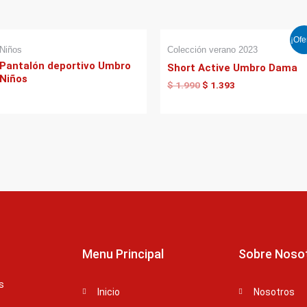
El
El
¡Ofe
precio
precio
Niños
Colección verano 2023
original
actual
Pantalón deportivo Umbro
Short Active Umbro Dama
era:
es:
Niños
$ 1.990.
$ 1.393.
$
1.990
$
1.393
Menu Principal
Sobre Noso
s
Inicio
Nosotros