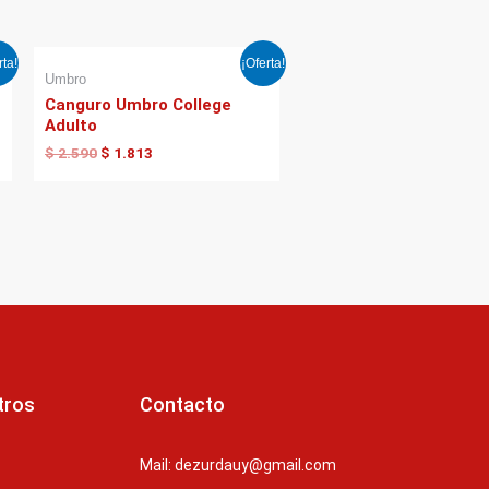
El
El
rta!
¡Oferta!
precio
precio
Umbro
original
actual
Canguro Umbro College
era:
es:
Adulto
$ 2.590.
$ 1.813.
$
2.590
$
1.813
tros
Contacto
Mail: dezurdauy@gmail.com