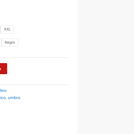
io
al
XXL
253.
Negro
o
bro
ico
,
umbro