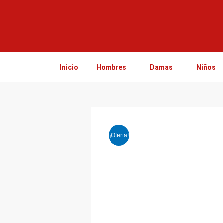
Ir
al
contenido
Inicio
Hombres
Damas
Niños
¡Oferta!