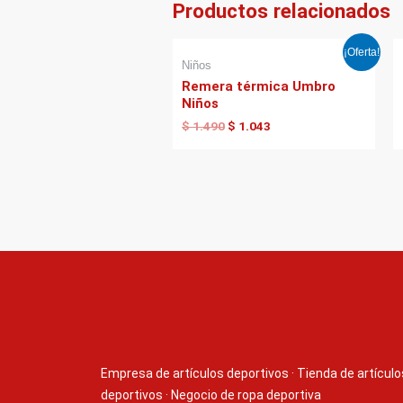
Productos relacionados
El
El
¡Oferta!
precio
precio
Niños
original
actual
Remera térmica Umbro
era:
es:
Niños
$ 1.490.
$ 1.043.
$
1.490
$
1.043
Empresa de artículos deportivos
·
Tienda de artículo
deportivos
·
Negocio de ropa deportiva