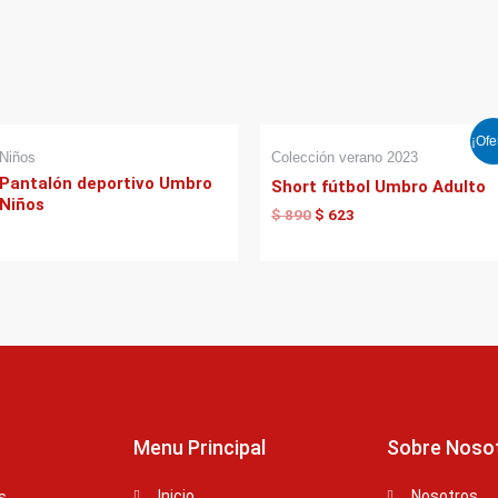
El
El
¡Ofe
precio
precio
Niños
Colección verano 2023
original
actual
Pantalón deportivo Umbro
Short fútbol Umbro Adulto
era:
es:
Niños
$ 890.
$ 623.
$
890
$
623
Menu Principal
Sobre Noso
Inicio
Nosotros
s