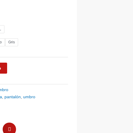
io
al
L
717.
o
Gris
o
mbro
pa
,
pantalón
,
umbro