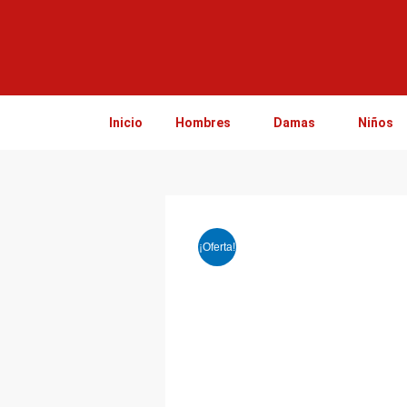
Ir
al
contenido
Inicio
Hombres
Damas
Niños
¡Oferta!