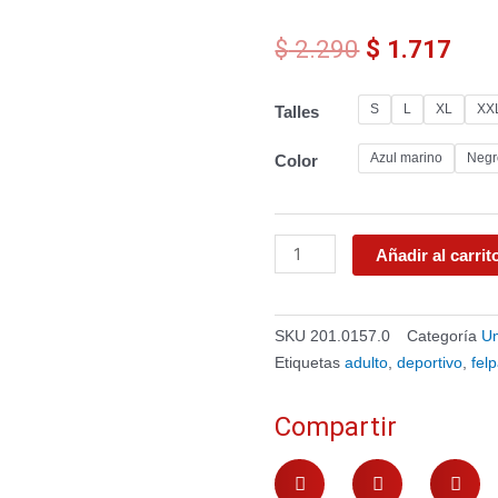
El
El
$
2.290
$
1.717
precio
prec
original
actu
Pantalón
S
L
XL
XX
Talles
era:
es:
deportivo
$ 2.290.
$ 1.
Umbro
Azul marino
Negr
Color
Adulto
cantidad
Añadir al carrit
SKU
201.0157.0
Categoría
U
Etiquetas
adulto
,
deportivo
,
fel
Compartir