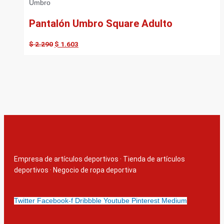
Umbro
Pantalón Umbro Square Adulto
$
2.290
$
1.603
Empresa de artículos deportivos
·
Tienda de artículos
deportivos
·
Negocio de ropa deportiva
Twitter
Facebook-f
Dribbble
Youtube
Pinterest
Medium