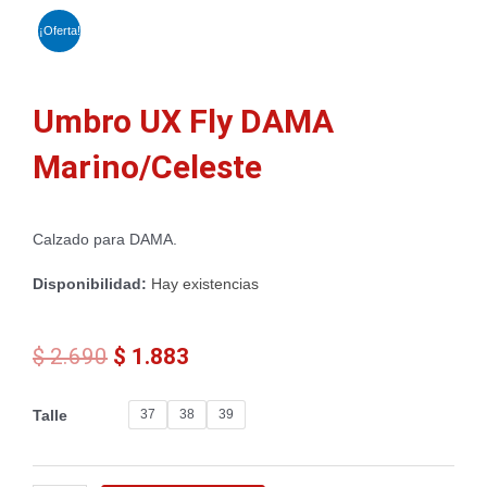
¡Oferta!
Umbro UX Fly DAMA
Marino/Celeste
Calzado para DAMA.
Disponibilidad:
Hay existencias
El
El
$
2.690
$
1.883
precio
precio
original
actual
Umbro
37
38
39
Talle
era:
es:
UX
$ 2.690.
$ 1.883.
Fly
DAMA