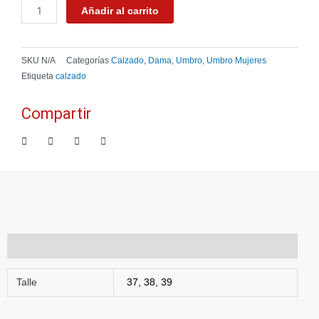
Marino/Celeste
Añadir al carrito
cantidad
SKU
N/A
Categorías
Calzado
,
Dama
,
Umbro
,
Umbro Mujeres
Etiqueta
calzado
Compartir
Información adicional
Talle
37, 38, 39