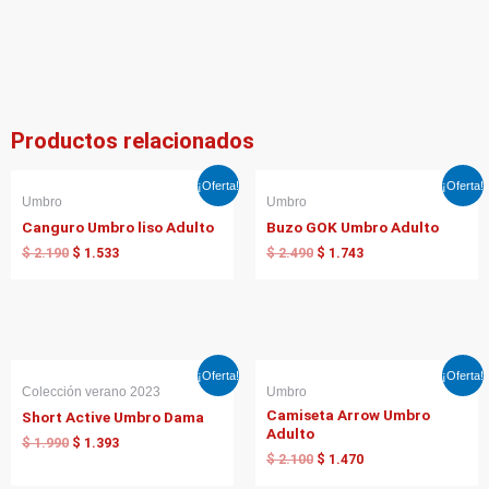
Productos relacionados
El
El
El
El
¡Oferta!
¡Oferta!
precio
precio
precio
precio
Umbro
Umbro
original
actual
original
actual
Canguro Umbro liso Adulto
Buzo GOK Umbro Adulto
era:
es:
era:
es:
$ 2.190.
$ 1.533.
$ 2.490.
$ 1.743.
$
2.190
$
1.533
$
2.490
$
1.743
El
El
El
El
¡Oferta!
¡Oferta!
precio
precio
precio
precio
Colección verano 2023
Umbro
original
actual
original
actual
Camiseta Arrow Umbro
Short Active Umbro Dama
era:
es:
era:
es:
Adulto
$ 1.990.
$ 1.393.
$ 2.100.
$ 1.470.
$
1.990
$
1.393
$
2.100
$
1.470