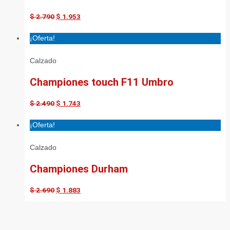
$
2.790
$
1.953
¡Oferta!
Calzado
Championes touch F11 Umbro
$
2.490
$
1.743
¡Oferta!
Calzado
Championes Durham
$
2.690
$
1.883