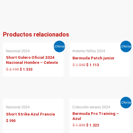
Productos relacionados
El
El
El
El
¡Oferta!
¡Oferta!
precio
precio
precio
precio
Nacional 2024
Invierno Niños 2024
original
actual
original
actual
Short Golero Oficial 2024
Bermuda Patch junior
era:
es:
era:
es:
Nacional Hombre – Celeste
$ 2.190.
$ 1.533.
$ 1.590.
$ 1.113.
$
1.590
$
1.113
$
2.190
$
1.533
El
El
¡Oferta!
precio
precio
Nacional 2024
Colección verano 2024
original
actual
Bermuda Pro Training –
Short Strike Azul Francia
era:
es:
Azul
$ 1.890.
$ 1.323.
$
590
$
1.890
$
1.323