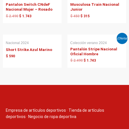
original
actual
original
actual
Pantalon Switch CNdeF
Musculosa Train Nacional
era:
es:
era:
es:
Nacional Mujer – Rosado
Junior
$ 2.490.
$ 1.743.
$ 450.
$ 315.
$
2.490
$
1.743
$
450
$
315
El
El
¡Oferta!
precio
precio
Nacional 2024
Colección verano 2024
original
actual
Pantalón Stripe Nacional
Short Strike Azul Marino
era:
es:
Oficial Hombre
$ 2.490.
$ 1.743.
$
590
$
2.490
$
1.743
Empresa de artículos deportivos
·
Tienda de artículos
deportivos
·
Negocio de ropa deportiva