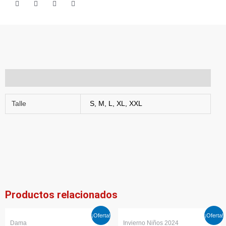
Información adicional
Talle
S, M, L, XL, XXL
Productos relacionados
El
El
El
El
¡Oferta!
¡Oferta!
precio
precio
precio
precio
Dama
Invierno Niños 2024