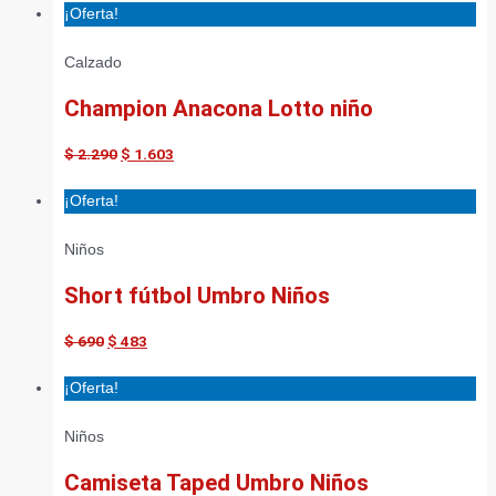
¡Oferta!
Calzado
Champion Anacona Lotto niño
$
2.290
$
1.603
¡Oferta!
Niños
Short fútbol Umbro Niños
$
690
$
483
¡Oferta!
Niños
Camiseta Taped Umbro Niños