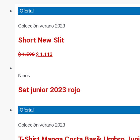
¡Oferta!
Colección verano 2023
Short New Slit
$
1.590
$
1.113
Niños
Set junior 2023 rojo
¡Oferta!
Colección verano 2023
T-Shirt Manga Corta Basik Umbro Juni