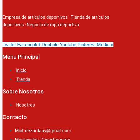
Empresa de artículos deportivos
·
Tienda de artículos
deportivos
·
Negocio de ropa deportiva
Twitter
Facebook-f
Dribbble
Youtube
Pinterest
Medium
Menu Principal
Inicio
Tienda
Sobre Nosotros
Nosotros
Contacto
Mail: dezurdauy@gmail.com
Montevideo, Departamento