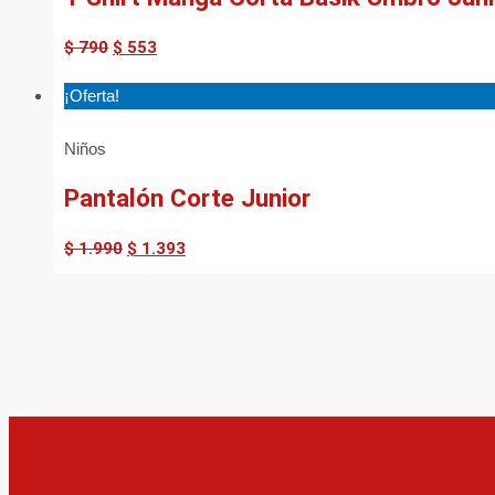
$
790
$
553
¡Oferta!
Niños
Pantalón Corte Junior
$
1.990
$
1.393