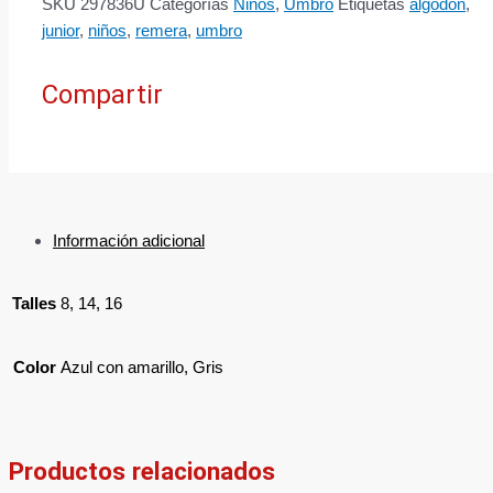
SKU
297836U
Categorías
Niños
,
Umbro
Etiquetas
algodón
,
junior
,
niños
,
remera
,
umbro
Compartir
Información adicional
Talles
8, 14, 16
Color
Azul con amarillo, Gris
Productos relacionados