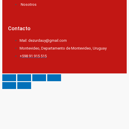
Nosotros
Contacto
Mail: dezurdauy@gmail.com
Montevideo, Departamento de Montevideo, Uruguay
+598 91 915 515